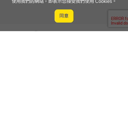
使用我們的網站，即表示您接受我們使用 Cookies。
同意
客戶服務平台入口網站
供應商平台入口網站
喜提達物流股份有限公司
桃園市楊梅區獅一路7號
03-496-4666
隱私權政策
聯絡我們
訂閱電子報