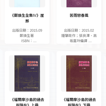
《鄭煥生全集IV》崖
苦雨戀春風
葬
出版日期：2015.09
出版日期：2015.02
鄭煥生著
鍾肇政作；張良澤、高
ISBN：
坂嘉玲編譯
9789868552784
ISBN：
9789868552791
《福爾摩沙島的過去
《福爾摩沙島的過去
與現在》上冊
與現在》下冊