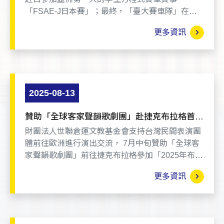
「FSAE-J日本賽」；最終，「臺大賽車隊」在電
車組25支隊伍中排名第11，創下隊史最佳排名。
更多資訊
11/7於臺大機械系館舉辦「24-25賽季成果發表
會」，邀請贊助夥伴一同回顧本屆日本賽的熱血故
事，並揭曉新一代賽車-EP6及分享下個賽季的年度
計劃。
2025-08-13
贊助「全球客家聲韻歌劇團」赴捷克布拉格首屆
台灣文化日演出
財團法人世聯倉運文教基金會支持台灣民間表演團
體前往歐洲進行演出交流， 7月中旬贊助「全球客
家聲韻歌劇團」前往捷克布拉格參加「2025年布拉
格國際藝術節暨布拉格第一屆台灣日」演出，期能
更多資訊
展現台灣民間藝術特色也向捷克當地民眾傳達親善
友好之意。