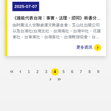
2025-07-07
《誰能代表台灣：事實、法理、認同》新書分享
座談會
由財團法人世聯倉運文教基金會、玉山社出版公司
以及台灣社(台灣北社、台灣南社、台灣中社、花蓮
東社、台東東社、台灣客社、台灣教授協會、台灣
教師聯盟等國內本土社團共同辦理的「中華人民共
更多資訊
和國有權代表台灣嗎？」有獎徵文活動，業已順利
完成。總計選出社會組15篇、學生組15篇集結成專
書《誰能代表台灣：事實、法理、認同》，新書已
問世，並於6/27(五)假台北NGO會館舉行新書分享
1
2
3
4
5
6
7
8
9
座談會。